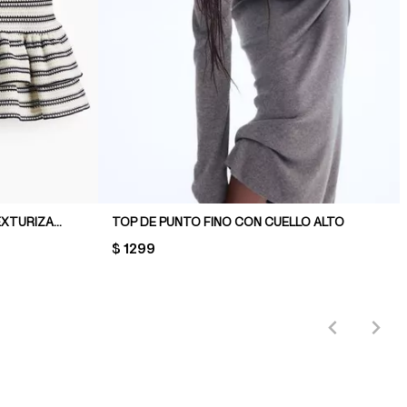
TOP DE BRETELES EN PUNTO TEXTURIZADO CON PEPLUM
TOP DE PUNTO FINO CON CUELLO ALTO
PRICE:
$ 1299