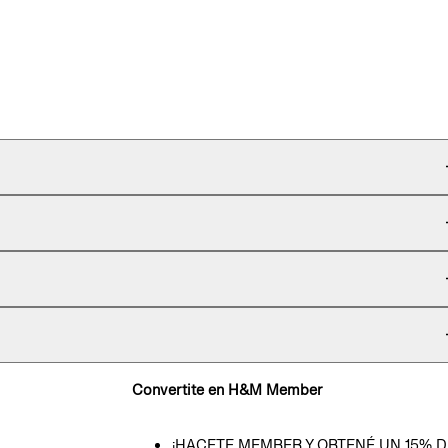
Convertite en H&M Member
¡HACETE MEMBER Y OBTENÉ UN 15% D