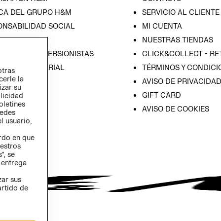
CA DEL GRUPO H&M
SERVICIO AL CLIENTE
ONSABILIDAD SOCIAL
MI CUENTA
SA
NUESTRAS TIENDAS
IÓN CON INVERSIONISTAS
CLICK&COLLECT - RE
ICA EMPRESARIAL
TÉRMINOS Y CONDICI
otras
cerle la
AVISO DE PRIVACIDA
izar su
GIFT CARD
blicidad
oletines
AVISO DE COOKIES
redes
l usuario,
erdo en que
estros
”, se
 entrega
zar sus
artido de