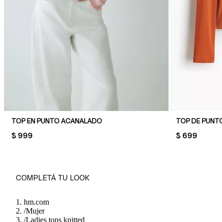
TOP EN PUNTO ACANALADO
TOP DE PUNT
PRICE:
$ 999
PRICE:
$ 699
COMPLETÁ TU LOOK
hm.com
/
Mujer
/
Ladies tops knitted