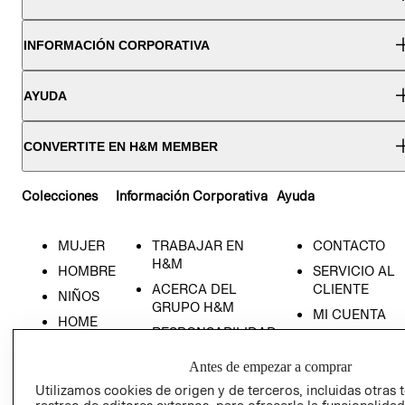
INFORMACIÓN CORPORATIVA
AYUDA
CONVERTITE EN H&M MEMBER
Colecciones
Información Corporativa
Ayuda
MUJER
TRABAJAR EN
CONTACTO
H&M
HOMBRE
SERVICIO AL
ACERCA DEL
CLIENTE
NIÑOS
GRUPO H&M
MI CUENTA
HOME
RESPONSABILIDAD
NUESTRAS
SOCIAL
TIENDAS
Antes de empezar a comprar
PRENSA
CLICK&COLL
Utilizamos cookies de origen y de terceros, incluidas otras 
RELACIÓN CON
- RETIRO EN