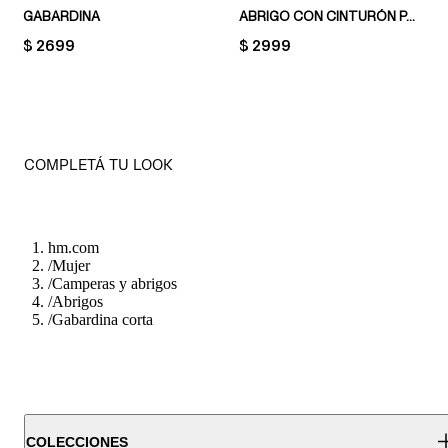
GABARDINA
ABRIGO CON CINTURÓN PARA ATAR
PRICE:
$ 2699
PRICE:
$ 2999
COMPLETÁ TU LOOK
hm.com
/
Mujer
/
Camperas y abrigos
/
Abrigos
/
Gabardina corta
COLECCIONES