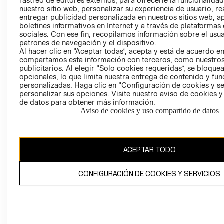
rastreo de editores externos, para ofrecerle la funcionalid
INVERSIONISTAS
TIENDA
nuestro sitio web, personalizar su experiencia de usuario, rea
entregar publicidad personalizada en nuestros sitios web, a
POLÍTICA
TÉRMINOS Y
boletines informativos en Internet y a través de plataformas
EMPRESARIAL
CONDICIONE
sociales. Con ese fin, recopilamos información sobre el usua
patrones de navegación y el dispositivo.
AVISO DE
Al hacer clic en “Aceptar todas”, acepta y está de acuerdo e
PRIVACIDAD
compartamos esta información con terceros, como nuestros
publicitarios. Al elegir “Solo cookies requeridas”, se bloque
GIFT CARD
opcionales, lo que limita nuestra entrega de contenido y fu
AVISO DE
personalizadas. Haga clic en “Configuración de cookies y se
COOKIES
personalizar sus opciones. Visite nuestro aviso de cookies 
de datos para obtener más información.
Aviso de cookies y uso compartido de datos
ACEPTAR TODO
Uruguay ($U)
CONFIGURACIÓN DE COOKIES Y SERVICIOS
CAMBIAR REGIÓN