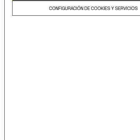
El contenido de esta página web está protegido por copyright y es
CONFIGURACIÓN DE COOKIES Y SERVICIOS
propiedad de H&M Hennes & Mauritz AB.