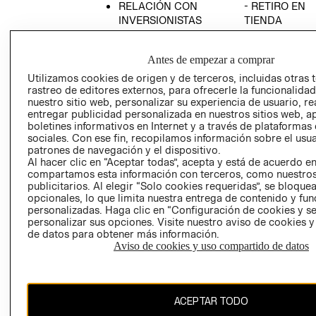
RELACIÓN CON
- RETIRO EN
INVERSIONISTAS
TIENDA
POLÍTICA
TÉRMINOS Y
EMPRESARIAL
CONDICIONE
Antes de empezar a comprar
AVISO DE
Utilizamos cookies de origen y de terceros, incluidas otras 
PRIVACIDAD
rastreo de editores externos, para ofrecerle la funcionalid
nuestro sitio web, personalizar su experiencia de usuario, rea
GIFT CARD
entregar publicidad personalizada en nuestros sitios web, a
boletines informativos en Internet y a través de plataformas
AVISO DE
sociales. Con ese fin, recopilamos información sobre el usua
COOKIES
patrones de navegación y el dispositivo.
Al hacer clic en “Aceptar todas”, acepta y está de acuerdo e
compartamos esta información con terceros, como nuestros
publicitarios. Al elegir “Solo cookies requeridas”, se bloque
opcionales, lo que limita nuestra entrega de contenido y fu
personalizadas. Haga clic en “Configuración de cookies y se
personalizar sus opciones. Visite nuestro aviso de cookies 
de datos para obtener más información.
Uruguay ($U)
Aviso de cookies y uso compartido de datos
CAMBIAR REGIÓN
ACEPTAR TODO