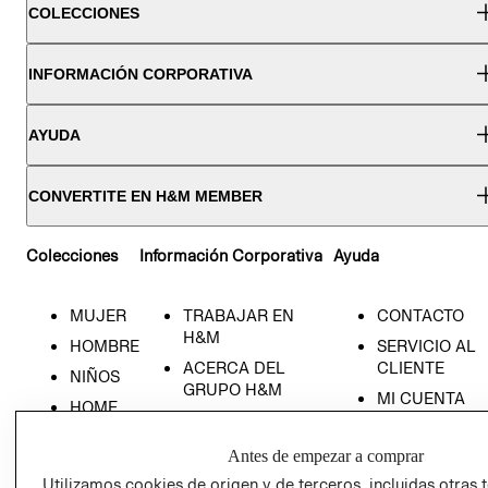
COLECCIONES
INFORMACIÓN CORPORATIVA
AYUDA
CONVERTITE EN H&M MEMBER
Colecciones
Información Corporativa
Ayuda
MUJER
TRABAJAR EN
CONTACTO
H&M
HOMBRE
SERVICIO AL
ACERCA DEL
CLIENTE
NIÑOS
GRUPO H&M
MI CUENTA
HOME
RESPONSABILIDAD
NUESTRAS
SOCIAL
TIENDAS
Antes de empezar a comprar
PRENSA
CLICK&COLL
Utilizamos cookies de origen y de terceros, incluidas otras 