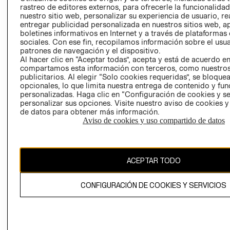
RELACIÓN CON
- RETIRO EN
rastreo de editores externos, para ofrecerle la funcionalid
nuestro sitio web, personalizar su experiencia de usuario, rea
INVERSIONISTAS
TIENDA
entregar publicidad personalizada en nuestros sitios web, a
POLÍTICA
TÉRMINOS Y
boletines informativos en Internet y a través de plataformas
EMPRESARIAL
CONDICIONE
sociales. Con ese fin, recopilamos información sobre el usua
patrones de navegación y el dispositivo.
AVISO DE
Al hacer clic en “Aceptar todas”, acepta y está de acuerdo e
PRIVACIDAD
compartamos esta información con terceros, como nuestros
publicitarios. Al elegir “Solo cookies requeridas”, se bloque
GIFT CARD
opcionales, lo que limita nuestra entrega de contenido y fu
personalizadas. Haga clic en “Configuración de cookies y se
AVISO DE
personalizar sus opciones. Visite nuestro aviso de cookies 
COOKIES
de datos para obtener más información.
Aviso de cookies y uso compartido de datos
ACEPTAR TODO
Uruguay ($U)
CONFIGURACIÓN DE COOKIES Y SERVICIOS
CAMBIAR REGIÓN