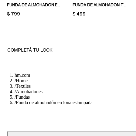
FUNDA DE ALMOHADÓN EN MEZCLA DE LINO
FUNDA DE ALMOHADÓN TERCIOPELO
PRICE:
$ 799
PRICE:
$ 499
COMPLETÁ TU LOOK
hm.com
/
Home
/
Textiles
/
Almohadones
/
Fundas
/
Funda de almohadón en lona estampada