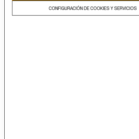
El contenido de esta página web está protegido por copyright y es
CONFIGURACIÓN DE COOKIES Y SERVICIOS
propiedad de H&M Hennes & Mauritz AB.