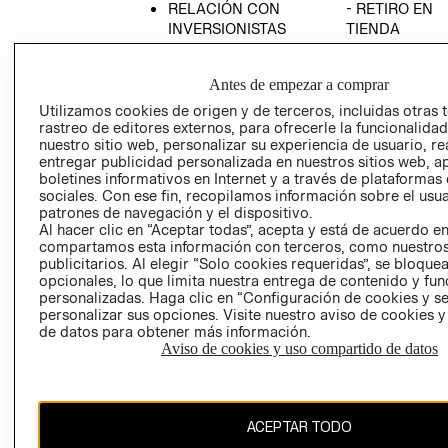
RELACIÓN CON
- RETIRO EN
INVERSIONISTAS
TIENDA
POLÍTICA
TÉRMINOS Y
EMPRESARIAL
CONDICIONE
Antes de empezar a comprar
AVISO DE
Utilizamos cookies de origen y de terceros, incluidas otras 
PRIVACIDAD
rastreo de editores externos, para ofrecerle la funcionalid
nuestro sitio web, personalizar su experiencia de usuario, rea
GIFT CARD
entregar publicidad personalizada en nuestros sitios web, a
boletines informativos en Internet y a través de plataformas
AVISO DE
sociales. Con ese fin, recopilamos información sobre el usua
COOKIES
patrones de navegación y el dispositivo.
Al hacer clic en “Aceptar todas”, acepta y está de acuerdo e
compartamos esta información con terceros, como nuestros
publicitarios. Al elegir “Solo cookies requeridas”, se bloque
opcionales, lo que limita nuestra entrega de contenido y fu
personalizadas. Haga clic en “Configuración de cookies y se
personalizar sus opciones. Visite nuestro aviso de cookies 
de datos para obtener más información.
Uruguay ($U)
Aviso de cookies y uso compartido de datos
CAMBIAR REGIÓN
ACEPTAR TODO