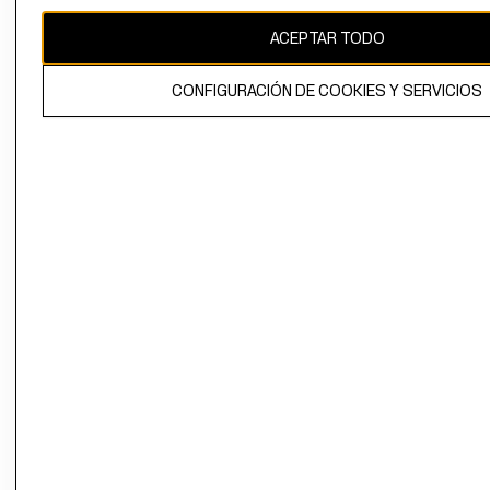
CAMBIAR REGIÓN
ACEPTAR TODO
CONFIGURACIÓN DE COOKIES Y SERVICIOS
El contenido de esta página web está protegido por copyright y es
propiedad de H&M Hennes & Mauritz AB.