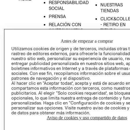
RESPONSABILIDAD
NUESTRAS
SOCIAL
TIENDAS
PRENSA
CLICK&COLL
RELACIÓN CON
- RETIRO EN
INVERSIONISTAS
TIENDA
POLÍTICA
TÉRMINOS Y
Antes de empezar a comprar
EMPRESARIAL
CONDICIONE
Utilizamos cookies de origen y de terceros, incluidas otras 
AVISO DE
rastreo de editores externos, para ofrecerle la funcionalid
PRIVACIDAD
nuestro sitio web, personalizar su experiencia de usuario, rea
entregar publicidad personalizada en nuestros sitios web, a
GIFT CARD
boletines informativos en Internet y a través de plataformas
sociales. Con ese fin, recopilamos información sobre el usua
AVISO DE
patrones de navegación y el dispositivo.
COOKIES
Al hacer clic en “Aceptar todas”, acepta y está de acuerdo e
compartamos esta información con terceros, como nuestros
publicitarios. Al elegir “Solo cookies requeridas”, se bloque
opcionales, lo que limita nuestra entrega de contenido y fu
personalizadas. Haga clic en “Configuración de cookies y se
personalizar sus opciones. Visite nuestro aviso de cookies 
de datos para obtener más información.
Aviso de cookies y uso compartido de datos
Uruguay ($U)