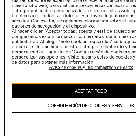
rastreo de editores externos, para ofrecerle la funcionalid
INVERSIONISTAS
TIENDA
nuestro sitio web, personalizar su experiencia de usuario, rea
entregar publicidad personalizada en nuestros sitios web, a
POLÍTICA
TÉRMINOS Y
boletines informativos en Internet y a través de plataformas
EMPRESARIAL
CONDICIONE
sociales. Con ese fin, recopilamos información sobre el usua
patrones de navegación y el dispositivo.
AVISO DE
Al hacer clic en “Aceptar todas”, acepta y está de acuerdo e
PRIVACIDAD
compartamos esta información con terceros, como nuestros
publicitarios. Al elegir “Solo cookies requeridas”, se bloque
GIFT CARD
opcionales, lo que limita nuestra entrega de contenido y fu
AVISO DE
personalizadas. Haga clic en “Configuración de cookies y se
COOKIES
personalizar sus opciones. Visite nuestro aviso de cookies 
de datos para obtener más información.
Aviso de cookies y uso compartido de datos
ACEPTAR TODO
Uruguay ($U)
CONFIGURACIÓN DE COOKIES Y SERVICIOS
CAMBIAR REGIÓN