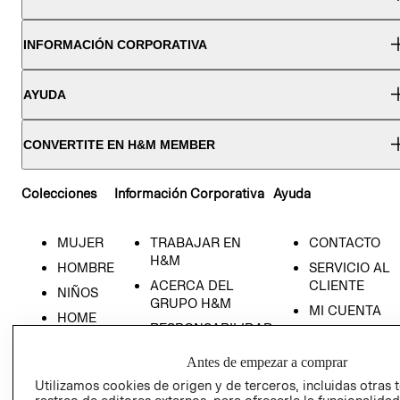
INFORMACIÓN CORPORATIVA
AYUDA
CONVERTITE EN H&M MEMBER
Colecciones
Información Corporativa
Ayuda
MUJER
TRABAJAR EN
CONTACTO
H&M
HOMBRE
SERVICIO AL
ACERCA DEL
CLIENTE
NIÑOS
GRUPO H&M
MI CUENTA
HOME
RESPONSABILIDAD
NUESTRAS
SOCIAL
TIENDAS
Antes de empezar a comprar
PRENSA
CLICK&COLL
Utilizamos cookies de origen y de terceros, incluidas otras 
RELACIÓN CON
- RETIRO EN