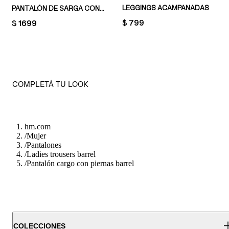
LEGGINGS ACAMPANADAS
PANTALÓN DE SARGA CON PIERNAS BARREL
PRICE:
$ 799
PRICE:
$ 1699
COMPLETÁ TU LOOK
hm.com
/
Mujer
/
Pantalones
/
Ladies trousers barrel
/
Pantalón cargo con piernas barrel
COLECCIONES