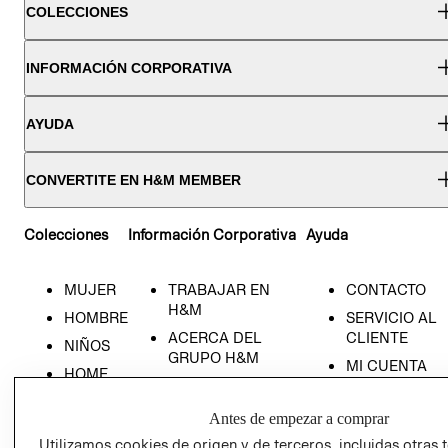
COLECCIONES
INFORMACIÓN CORPORATIVA
AYUDA
CONVERTITE EN H&M MEMBER
Colecciones
Información Corporativa
Ayuda
MUJER
TRABAJAR EN
CONTACTO
H&M
HOMBRE
SERVICIO AL
ACERCA DEL
CLIENTE
NIÑOS
GRUPO H&M
MI CUENTA
HOME
RESPONSABILIDAD
NUESTRAS
SOCIAL
TIENDAS
Antes de empezar a comprar
PRENSA
CLICK&COLL
Utilizamos cookies de origen y de terceros, incluidas otras 