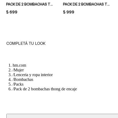
PACK DE 2 BOMBACHAS THONG DE MICROFIBRA Y ENCAJE
PACK DE 2 BOMBACHAS THONG MEDIUM SHAPE
PRICE:
$ 699
PRICE:
$ 999
COMPLETÁ TU LOOK
hm.com
/
Mujer
/
Lenceria y ropa interior
/
Bombachas
/
Packs
/
Pack de 2 bombachas thong de encaje