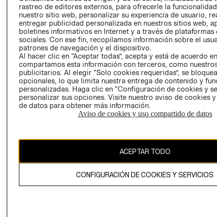
RELACIÓN CON
- RETIRO EN
rastreo de editores externos, para ofrecerle la funcionalid
nuestro sitio web, personalizar su experiencia de usuario, rea
INVERSIONISTAS
TIENDA
entregar publicidad personalizada en nuestros sitios web, a
POLÍTICA
TÉRMINOS Y
boletines informativos en Internet y a través de plataformas
EMPRESARIAL
CONDICIONE
sociales. Con ese fin, recopilamos información sobre el usua
patrones de navegación y el dispositivo.
AVISO DE
Al hacer clic en “Aceptar todas”, acepta y está de acuerdo e
PRIVACIDAD
compartamos esta información con terceros, como nuestros
publicitarios. Al elegir “Solo cookies requeridas”, se bloque
GIFT CARD
opcionales, lo que limita nuestra entrega de contenido y fu
personalizadas. Haga clic en “Configuración de cookies y se
AVISO DE
personalizar sus opciones. Visite nuestro aviso de cookies 
COOKIES
de datos para obtener más información.
Aviso de cookies y uso compartido de datos
ACEPTAR TODO
Uruguay ($U)
CONFIGURACIÓN DE COOKIES Y SERVICIOS
CAMBIAR REGIÓN