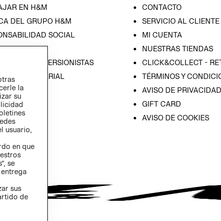
AJAR EN H&M
CONTACTO
CA DEL GRUPO H&M
SERVICIO AL CLIENTE
ONSABILIDAD SOCIAL
MI CUENTA
SA
NUESTRAS TIENDAS
IÓN CON INVERSIONISTAS
CLICK&COLLECT - RE
ICA EMPRESARIAL
TÉRMINOS Y CONDICI
otras
cerle la
AVISO DE PRIVACIDA
izar su
GIFT CARD
blicidad
oletines
AVISO DE COOKIES
redes
l usuario,
erdo en que
estros
”, se
 entrega
zar sus
artido de