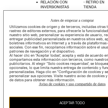
RELACIÓN CON
- RETIRO EN
INVERSIONISTAS
TIENDA
POLÍTICA
TÉRMINOS Y
EMPRESARIAL
CONDICIONE
Antes de empezar a comprar
AVISO DE
Utilizamos cookies de origen y de terceros, incluidas otras 
PRIVACIDAD
rastreo de editores externos, para ofrecerle la funcionalid
nuestro sitio web, personalizar su experiencia de usuario, rea
GIFT CARD
entregar publicidad personalizada en nuestros sitios web, a
boletines informativos en Internet y a través de plataformas
AVISO DE
sociales. Con ese fin, recopilamos información sobre el usua
COOKIES
patrones de navegación y el dispositivo.
Al hacer clic en “Aceptar todas”, acepta y está de acuerdo e
compartamos esta información con terceros, como nuestros
publicitarios. Al elegir “Solo cookies requeridas”, se bloque
opcionales, lo que limita nuestra entrega de contenido y fu
personalizadas. Haga clic en “Configuración de cookies y se
personalizar sus opciones. Visite nuestro aviso de cookies 
de datos para obtener más información.
Uruguay ($U)
Aviso de cookies y uso compartido de datos
CAMBIAR REGIÓN
ACEPTAR TODO