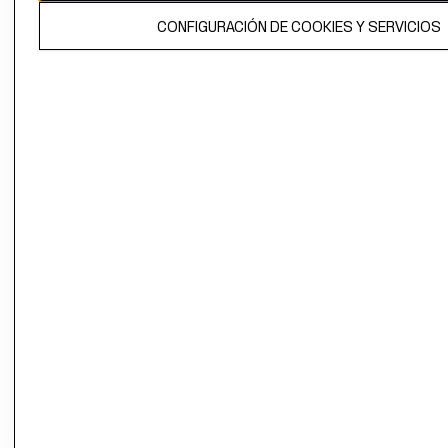
El contenido de esta página web está protegido por copyright y es
CONFIGURACIÓN DE COOKIES Y SERVICIOS
propiedad de H&M Hennes & Mauritz AB.