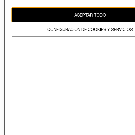
CAMBIAR REGIÓN
ACEPTAR TODO
CONFIGURACIÓN DE COOKIES Y SERVICIOS
El contenido de esta página web está protegido por copyright y es
propiedad de H&M Hennes & Mauritz AB.