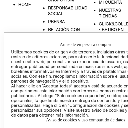
MI CUENTA
HOME
RESPONSABILIDAD
NUESTRAS
SOCIAL
TIENDAS
PRENSA
CLICK&COLL
RELACIÓN CON
- RETIRO EN
INVERSIONISTAS
TIENDA
POLÍTICA
TÉRMINOS Y
Antes de empezar a comprar
EMPRESARIAL
CONDICIONE
Utilizamos cookies de origen y de terceros, incluidas otras 
rastreo de editores externos, para ofrecerle la funcionalid
AVISO DE
nuestro sitio web, personalizar su experiencia de usuario, rea
PRIVACIDAD
entregar publicidad personalizada en nuestros sitios web, a
GIFT CARD
boletines informativos en Internet y a través de plataformas
sociales. Con ese fin, recopilamos información sobre el usua
AVISO DE
patrones de navegación y el dispositivo.
COOKIES
Al hacer clic en “Aceptar todas”, acepta y está de acuerdo e
compartamos esta información con terceros, como nuestros
publicitarios. Al elegir “Solo cookies requeridas”, se bloque
opcionales, lo que limita nuestra entrega de contenido y fu
personalizadas. Haga clic en “Configuración de cookies y se
personalizar sus opciones. Visite nuestro aviso de cookies 
de datos para obtener más información.
Aviso de cookies y uso compartido de datos
Uruguay ($U)