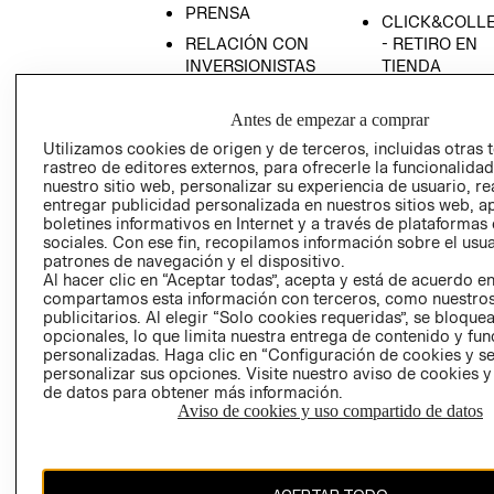
PRENSA
CLICK&COLL
RELACIÓN CON
- RETIRO EN
INVERSIONISTAS
TIENDA
POLÍTICA
TÉRMINOS Y
EMPRESARIAL
CONDICIONE
Antes de empezar a comprar
Utilizamos cookies de origen y de terceros, incluidas otras 
AVISO DE
rastreo de editores externos, para ofrecerle la funcionalid
PRIVACIDAD
nuestro sitio web, personalizar su experiencia de usuario, rea
GIFT CARD
entregar publicidad personalizada en nuestros sitios web, a
boletines informativos en Internet y a través de plataformas
AVISO DE
sociales. Con ese fin, recopilamos información sobre el usua
COOKIES
patrones de navegación y el dispositivo.
Al hacer clic en “Aceptar todas”, acepta y está de acuerdo e
compartamos esta información con terceros, como nuestros
publicitarios. Al elegir “Solo cookies requeridas”, se bloque
opcionales, lo que limita nuestra entrega de contenido y fu
personalizadas. Haga clic en “Configuración de cookies y se
personalizar sus opciones. Visite nuestro aviso de cookies 
de datos para obtener más información.
Uruguay ($U)
Aviso de cookies y uso compartido de datos
CAMBIAR REGIÓN