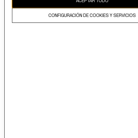
ACEPTAR TODO
El contenido de esta página web está protegido por copyright y es
CONFIGURACIÓN DE COOKIES Y SERVICIOS
propiedad de H&M Hennes & Mauritz AB.