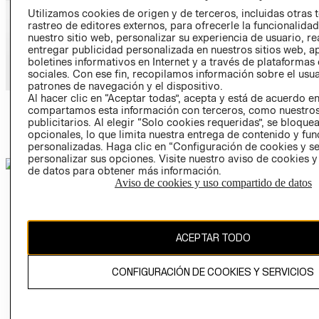
Utilizamos cookies de origen y de terceros, incluidas otras 
rastreo de editores externos, para ofrecerle la funcionalid
nuestro sitio web, personalizar su experiencia de usuario, rea
entregar publicidad personalizada en nuestros sitios web, a
boletines informativos en Internet y a través de plataformas
sociales. Con ese fin, recopilamos información sobre el usua
patrones de navegación y el dispositivo.
Al hacer clic en “Aceptar todas”, acepta y está de acuerdo e
compartamos esta información con terceros, como nuestros
VER PRODUCTOS
publicitarios. Al elegir “Solo cookies requeridas”, se bloque
opcionales, lo que limita nuestra entrega de contenido y fu
personalizadas. Haga clic en “Configuración de cookies y se
personalizar sus opciones. Visite nuestro aviso de cookies 
de datos para obtener más información.
Aviso de cookies y uso compartido de datos
No hemos encontrado ningún resultado. Inténtalo de nuevo con otra
palabra.
ACEPTAR TODO
CONFIGURACIÓN DE COOKIES Y SERVICIOS
HM.COM
/
MUJER
/
WINTER 2026