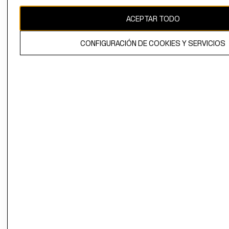
CAMBIAR REGIÓN
ACEPTAR TODO
CONFIGURACIÓN DE COOKIES Y SERVICIOS
El contenido de esta página web está protegido por copyright y es
propiedad de H&M Hennes & Mauritz AB.