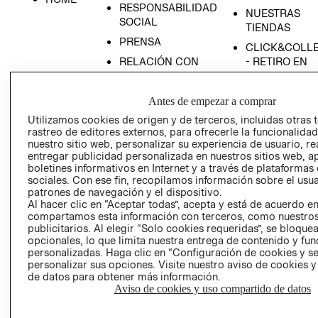
RESPONSABILIDAD
NUESTRAS
SOCIAL
TIENDAS
PRENSA
CLICK&COLL
RELACIÓN CON
- RETIRO EN
INVERSIONISTAS
TIENDA
POLÍTICA
TÉRMINOS Y
Antes de empezar a comprar
EMPRESARIAL
CONDICIONE
Utilizamos cookies de origen y de terceros, incluidas otras 
AVISO DE
rastreo de editores externos, para ofrecerle la funcionalid
PRIVACIDAD
nuestro sitio web, personalizar su experiencia de usuario, rea
entregar publicidad personalizada en nuestros sitios web, a
GIFT CARD
boletines informativos en Internet y a través de plataformas
sociales. Con ese fin, recopilamos información sobre el usua
AVISO DE
patrones de navegación y el dispositivo.
COOKIES
Al hacer clic en “Aceptar todas”, acepta y está de acuerdo e
compartamos esta información con terceros, como nuestros
publicitarios. Al elegir “Solo cookies requeridas”, se bloque
opcionales, lo que limita nuestra entrega de contenido y fu
personalizadas. Haga clic en “Configuración de cookies y se
personalizar sus opciones. Visite nuestro aviso de cookies 
de datos para obtener más información.
Aviso de cookies y uso compartido de datos
Uruguay ($U)