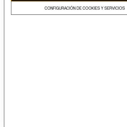
El contenido de esta página web está protegido por copyright y es
CONFIGURACIÓN DE COOKIES Y SERVICIOS
propiedad de H&M Hennes & Mauritz AB.