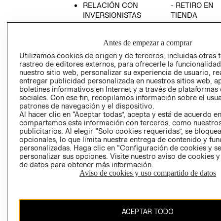
RELACIÓN CON
- RETIRO EN
INVERSIONISTAS
TIENDA
POLÍTICA
TÉRMINOS Y
EMPRESARIAL
CONDICIONE
Antes de empezar a comprar
AVISO DE
Utilizamos cookies de origen y de terceros, incluidas otras 
PRIVACIDAD
rastreo de editores externos, para ofrecerle la funcionalid
nuestro sitio web, personalizar su experiencia de usuario, rea
GIFT CARD
entregar publicidad personalizada en nuestros sitios web, a
boletines informativos en Internet y a través de plataformas
AVISO DE
sociales. Con ese fin, recopilamos información sobre el usua
COOKIES
patrones de navegación y el dispositivo.
Al hacer clic en “Aceptar todas”, acepta y está de acuerdo e
compartamos esta información con terceros, como nuestros
publicitarios. Al elegir “Solo cookies requeridas”, se bloque
opcionales, lo que limita nuestra entrega de contenido y fu
personalizadas. Haga clic en “Configuración de cookies y se
personalizar sus opciones. Visite nuestro aviso de cookies 
de datos para obtener más información.
Uruguay ($U)
Aviso de cookies y uso compartido de datos
CAMBIAR REGIÓN
ACEPTAR TODO