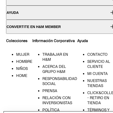
AYUDA
CONVERTITE EN H&M MEMBER
Colecciones
Información Corporativa
Ayuda
MUJER
TRABAJAR EN
CONTACTO
H&M
HOMBRE
SERVICIO AL
ACERCA DEL
CLIENTE
NIÑOS
GRUPO H&M
MI CUENTA
HOME
RESPONSABILIDAD
NUESTRAS
SOCIAL
TIENDAS
PRENSA
CLICK&COLL
RELACIÓN CON
- RETIRO EN
INVERSIONISTAS
TIENDA
POLÍTICA
TÉRMINOS Y