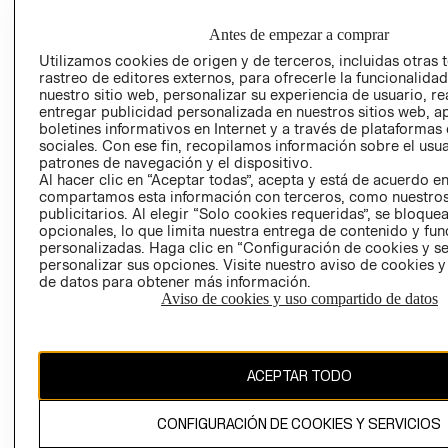
EMPRESARIAL
CONDICIONE
Antes de empezar a comprar
AVISO DE
PRIVACIDAD
Utilizamos cookies de origen y de terceros, incluidas otras 
rastreo de editores externos, para ofrecerle la funcionalid
GIFT CARD
nuestro sitio web, personalizar su experiencia de usuario, rea
entregar publicidad personalizada en nuestros sitios web, a
AVISO DE
boletines informativos en Internet y a través de plataformas
COOKIES
sociales. Con ese fin, recopilamos información sobre el usua
patrones de navegación y el dispositivo.
Al hacer clic en “Aceptar todas”, acepta y está de acuerdo e
compartamos esta información con terceros, como nuestros
publicitarios. Al elegir “Solo cookies requeridas”, se bloque
opcionales, lo que limita nuestra entrega de contenido y fu
personalizadas. Haga clic en “Configuración de cookies y se
personalizar sus opciones. Visite nuestro aviso de cookies 
Uruguay ($U)
de datos para obtener más información.
Aviso de cookies y uso compartido de datos
CAMBIAR REGIÓN
ACEPTAR TODO
El contenido de esta página web está protegido por copyright y es
propiedad de H&M Hennes & Mauritz AB.
CONFIGURACIÓN DE COOKIES Y SERVICIOS