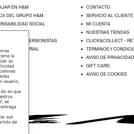
AJAR EN H&M
CONTACTO
CA DEL GRUPO H&M
SERVICIO AL CLIENTE
ONSABILIDAD SOCIAL
MI CUENTA
SA
NUESTRAS TIENDAS
IÓN CON INVERSIONISTAS
CLICK&COLLECT - RE
ICA EMPRESARIAL
TÉRMINOS Y CONDICI
otras
cerle la
AVISO DE PRIVACIDA
izar su
GIFT CARD
blicidad
oletines
AVISO DE COOKIES
redes
l usuario,
erdo en que
estros
”, se
 entrega
zar sus
artido de