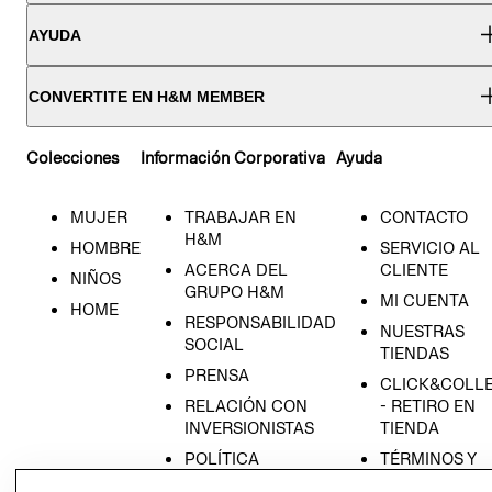
AYUDA
CONVERTITE EN H&M MEMBER
Colecciones
Información Corporativa
Ayuda
MUJER
TRABAJAR EN
CONTACTO
H&M
HOMBRE
SERVICIO AL
ACERCA DEL
CLIENTE
NIÑOS
GRUPO H&M
MI CUENTA
HOME
RESPONSABILIDAD
NUESTRAS
SOCIAL
TIENDAS
PRENSA
CLICK&COLL
RELACIÓN CON
- RETIRO EN
INVERSIONISTAS
TIENDA
POLÍTICA
TÉRMINOS Y
EMPRESARIAL
CONDICIONE