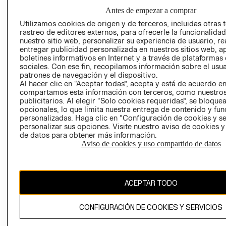
AVISO DE
Antes de empezar a comprar
PRIVACIDAD
Utilizamos cookies de origen y de terceros, incluidas otras 
rastreo de editores externos, para ofrecerle la funcionalid
GIFT CARD
nuestro sitio web, personalizar su experiencia de usuario, rea
AVISO DE
entregar publicidad personalizada en nuestros sitios web, a
COOKIES
boletines informativos en Internet y a través de plataformas
sociales. Con ese fin, recopilamos información sobre el usua
patrones de navegación y el dispositivo.
Al hacer clic en “Aceptar todas”, acepta y está de acuerdo e
compartamos esta información con terceros, como nuestros
publicitarios. Al elegir “Solo cookies requeridas”, se bloque
opcionales, lo que limita nuestra entrega de contenido y fu
personalizadas. Haga clic en “Configuración de cookies y se
personalizar sus opciones. Visite nuestro aviso de cookies 
Uruguay ($U)
de datos para obtener más información.
Aviso de cookies y uso compartido de datos
CAMBIAR REGIÓN
ACEPTAR TODO
El contenido de esta página web está protegido por copyright y es
propiedad de H&M Hennes & Mauritz AB.
CONFIGURACIÓN DE COOKIES Y SERVICIOS