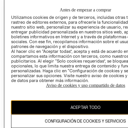
EMPRESARIAL
CONDICIONE
Antes de empezar a comprar
AVISO DE
PRIVACIDAD
Utilizamos cookies de origen y de terceros, incluidas otras 
rastreo de editores externos, para ofrecerle la funcionalid
GIFT CARD
nuestro sitio web, personalizar su experiencia de usuario, rea
entregar publicidad personalizada en nuestros sitios web, a
AVISO DE
boletines informativos en Internet y a través de plataformas
COOKIES
sociales. Con ese fin, recopilamos información sobre el usua
patrones de navegación y el dispositivo.
Al hacer clic en “Aceptar todas”, acepta y está de acuerdo e
compartamos esta información con terceros, como nuestros
publicitarios. Al elegir “Solo cookies requeridas”, se bloque
opcionales, lo que limita nuestra entrega de contenido y fu
personalizadas. Haga clic en “Configuración de cookies y se
personalizar sus opciones. Visite nuestro aviso de cookies 
Uruguay ($U)
de datos para obtener más información.
Aviso de cookies y uso compartido de datos
CAMBIAR REGIÓN
ACEPTAR TODO
El contenido de esta página web está protegido por copyright y es
propiedad de H&M Hennes & Mauritz AB.
CONFIGURACIÓN DE COOKIES Y SERVICIOS