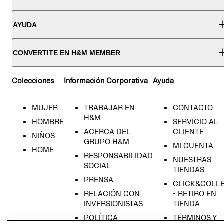
AYUDA
CONVERTITE EN H&M MEMBER
Colecciones
Información Corporativa
Ayuda
MUJER
TRABAJAR EN
CONTACTO
H&M
HOMBRE
SERVICIO AL
ACERCA DEL
CLIENTE
NIÑOS
GRUPO H&M
MI CUENTA
HOME
RESPONSABILIDAD
NUESTRAS
SOCIAL
TIENDAS
PRENSA
CLICK&COLL
RELACIÓN CON
- RETIRO EN
INVERSIONISTAS
TIENDA
POLÍTICA
TÉRMINOS Y