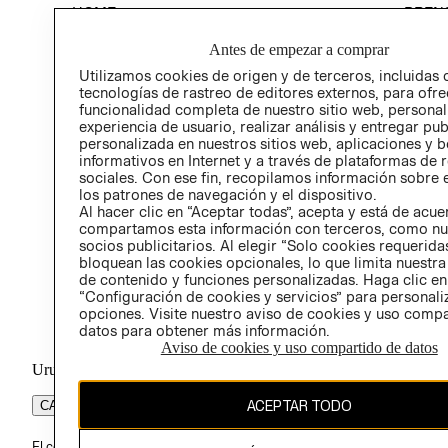
HOME
PREN
RELAC
Antes de empezar a comprar
POLÍT
Utilizamos cookies de origen y de terceros, incluidas 
tecnologías de rastreo de editores externos, para ofre
funcionalidad completa de nuestro sitio web, personal
experiencia de usuario, realizar análisis y entregar pu
personalizada en nuestros sitios web, aplicaciones y b
informativos en Internet y a través de plataformas de 
sociales. Con ese fin, recopilamos información sobre e
los patrones de navegación y el dispositivo.
Al hacer clic en “Aceptar todas”, acepta y está de acu
compartamos esta información con terceros, como nu
socios publicitarios. Al elegir “Solo cookies requeridas
bloquean las cookies opcionales, lo que limita nuestra
de contenido y funciones personalizadas. Haga clic en
“Configuración de cookies y servicios” para personali
opciones. Visite nuestro aviso de cookies y uso comp
datos para obtener más información.
Aviso de cookies y uso compartido de datos
Uruguay ($U)
ACEPTAR TODO
CAMBIAR REGIÓN
El contenido de esta página web está protegido por copyright y es pr