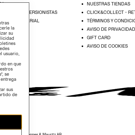
SA
NUESTRAS TIENDAS
IÓN CON INVERSIONISTAS
CLICK&COLLECT - RE
ICA EMPRESARIAL
TÉRMINOS Y CONDICI
otras
cerle la
AVISO DE PRIVACIDA
izar su
GIFT CARD
blicidad
oletines
AVISO DE COOKIES
redes
l usuario,
erdo en que
estros
”, se
 entrega
zar sus
artido de
opiedad de H&M Hennes & Mauritz AB.