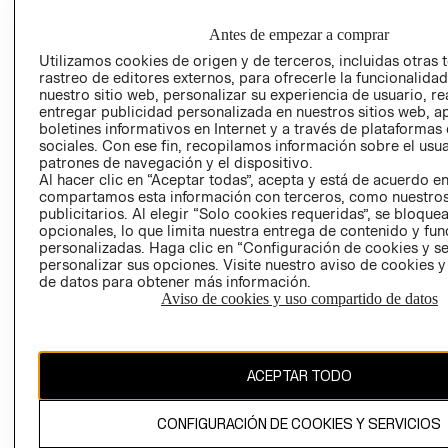
EMPRESARIAL
CONDICIONE
Antes de empezar a comprar
AVISO DE
PRIVACIDAD
Utilizamos cookies de origen y de terceros, incluidas otras 
rastreo de editores externos, para ofrecerle la funcionalid
GIFT CARD
nuestro sitio web, personalizar su experiencia de usuario, rea
entregar publicidad personalizada en nuestros sitios web, a
AVISO DE
boletines informativos en Internet y a través de plataformas
COOKIES
sociales. Con ese fin, recopilamos información sobre el usua
patrones de navegación y el dispositivo.
Al hacer clic en “Aceptar todas”, acepta y está de acuerdo e
compartamos esta información con terceros, como nuestros
publicitarios. Al elegir “Solo cookies requeridas”, se bloque
opcionales, lo que limita nuestra entrega de contenido y fu
personalizadas. Haga clic en “Configuración de cookies y se
personalizar sus opciones. Visite nuestro aviso de cookies 
Uruguay ($U)
de datos para obtener más información.
Aviso de cookies y uso compartido de datos
CAMBIAR REGIÓN
ACEPTAR TODO
El contenido de esta página web está protegido por copyright y es
propiedad de H&M Hennes & Mauritz AB.
CONFIGURACIÓN DE COOKIES Y SERVICIOS