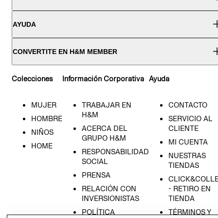
AYUDA
CONVERTITE EN H&M MEMBER
Colecciones
Información Corporativa
Ayuda
MUJER
TRABAJAR EN
CONTACTO
H&M
HOMBRE
SERVICIO AL
ACERCA DEL
CLIENTE
NIÑOS
GRUPO H&M
MI CUENTA
HOME
RESPONSABILIDAD
NUESTRAS
SOCIAL
TIENDAS
PRENSA
CLICK&COLL
RELACIÓN CON
- RETIRO EN
INVERSIONISTAS
TIENDA
POLÍTICA
TÉRMINOS Y