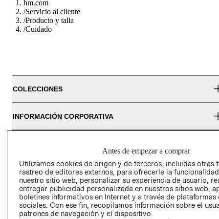
hm.com
/
Servicio al cliente
/
Producto y talla
/
Cuidado
COLECCIONES
INFORMACIÓN CORPORATIVA
AYUDA
Antes de empezar a comprar
Utilizamos cookies de origen y de terceros, incluidas otras 
CONVERTITE EN H&M MEMBER
rastreo de editores externos, para ofrecerle la funcionalid
nuestro sitio web, personalizar su experiencia de usuario, rea
entregar publicidad personalizada en nuestros sitios web, a
boletines informativos en Internet y a través de plataformas
Colecciones
Información Corporativa
Ayuda
sociales. Con ese fin, recopilamos información sobre el usua
patrones de navegación y el dispositivo.