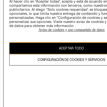
Al hacer clic en “Aceptar todas”, acepta y está de acuerdo e
MUJER
TRABAJAR EN
CONTACTO
compartamos esta información con terceros, como nuestros
H&M
publicitarios. Al elegir “Solo cookies requeridas”, se bloque
HOMBRE
SERVICIO AL
opcionales, lo que limita nuestra entrega de contenido y fu
ACERCA DEL
CLIENTE
NIÑOS
personalizadas. Haga clic en “Configuración de cookies y se
GRUPO H&M
MI CUENTA
personalizar sus opciones. Visite nuestro aviso de cookies 
HOME
de datos para obtener más información.
RESPONSABILIDAD
NUESTRAS
Aviso de cookies y uso compartido de datos
SOCIAL
TIENDAS
PRENSA
CLICK&COLL
RELACIÓN CON
- RETIRO EN
ACEPTAR TODO
INVERSIONISTAS
TIENDA
POLÍTICA
TÉRMINOS Y
CONFIGURACIÓN DE COOKIES Y SERVICIOS
EMPRESARIAL
CONDICIONE
AVISO DE
PRIVACIDAD
GIFT CARD
AVISO DE
COOKIES