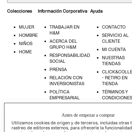
Colecciones
Información Corporativa
Ayuda
MUJER
TRABAJAR EN
CONTACTO
H&M
HOMBRE
SERVICIO AL
ACERCA DEL
CLIENTE
NIÑOS
GRUPO H&M
MI CUENTA
HOME
RESPONSABILIDAD
NUESTRAS
SOCIAL
TIENDAS
PRENSA
CLICK&COLL
RELACIÓN CON
- RETIRO EN
INVERSIONISTAS
TIENDA
POLÍTICA
TÉRMINOS Y
EMPRESARIAL
CONDICIONE
AVISO DE
PRIVACIDAD
Antes de empezar a comprar
GIFT CARD
Utilizamos cookies de origen y de terceros, incluidas otras 
rastreo de editores externos, para ofrecerle la funcionalid
AVISO DE