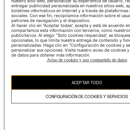
nuestro sitio web, personalizar su experiencia de usuario, rea
COOKIES
entregar publicidad personalizada en nuestros sitios web, a
boletines informativos en Internet y a través de plataformas
sociales. Con ese fin, recopilamos información sobre el usua
patrones de navegación y el dispositivo.
Al hacer clic en “Aceptar todas”, acepta y está de acuerdo e
compartamos esta información con terceros, como nuestros
publicitarios. Al elegir “Solo cookies requeridas”, se bloque
opcionales, lo que limita nuestra entrega de contenido y fu
Uruguay ($U)
personalizadas. Haga clic en “Configuración de cookies y se
personalizar sus opciones. Visite nuestro aviso de cookies 
CAMBIAR REGIÓN
de datos para obtener más información.
Aviso de cookies y uso compartido de datos
El contenido de esta página web está protegido por copyright y es
ACEPTAR TODO
propiedad de H&M Hennes & Mauritz AB.
CONFIGURACIÓN DE COOKIES Y SERVICIOS