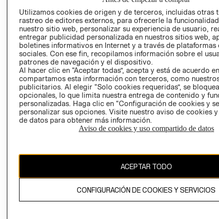
PRIVACIDAD
Utilizamos cookies de origen y de terceros, incluidas otras 
GIFT CARD
rastreo de editores externos, para ofrecerle la funcionalid
nuestro sitio web, personalizar su experiencia de usuario, rea
AVISO DE
entregar publicidad personalizada en nuestros sitios web, a
COOKIES
boletines informativos en Internet y a través de plataformas
sociales. Con ese fin, recopilamos información sobre el usua
patrones de navegación y el dispositivo.
Al hacer clic en “Aceptar todas”, acepta y está de acuerdo e
compartamos esta información con terceros, como nuestros
publicitarios. Al elegir “Solo cookies requeridas”, se bloque
opcionales, lo que limita nuestra entrega de contenido y fu
personalizadas. Haga clic en “Configuración de cookies y se
Uruguay ($U)
personalizar sus opciones. Visite nuestro aviso de cookies 
de datos para obtener más información.
CAMBIAR REGIÓN
Aviso de cookies y uso compartido de datos
ACEPTAR TODO
El contenido de esta página web está protegido por copyright y es
propiedad de H&M Hennes & Mauritz AB.
CONFIGURACIÓN DE COOKIES Y SERVICIOS