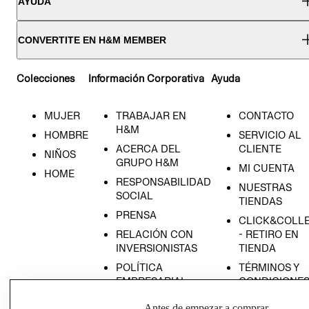
AYUDA
CONVERTITE EN H&M MEMBER
Colecciones
Información Corporativa
Ayuda
MUJER
TRABAJAR EN
CONTACTO
H&M
HOMBRE
SERVICIO AL
ACERCA DEL
CLIENTE
NIÑOS
GRUPO H&M
MI CUENTA
HOME
RESPONSABILIDAD
NUESTRAS
SOCIAL
TIENDAS
PRENSA
CLICK&COLL
RELACIÓN CON
- RETIRO EN
INVERSIONISTAS
TIENDA
POLÍTICA
TÉRMINOS Y
EMPRESARIAL
CONDICIONE
AVISO DE
Antes de empezar a comprar