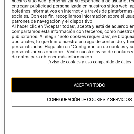
nuestro sitio web, personalizar su experiencia de usuario, rea
COOKIES
entregar publicidad personalizada en nuestros sitios web, a
boletines informativos en Internet y a través de plataformas
sociales. Con ese fin, recopilamos información sobre el usua
patrones de navegación y el dispositivo.
Al hacer clic en “Aceptar todas”, acepta y está de acuerdo e
compartamos esta información con terceros, como nuestros
publicitarios. Al elegir “Solo cookies requeridas”, se bloque
opcionales, lo que limita nuestra entrega de contenido y fu
Uruguay ($U)
personalizadas. Haga clic en “Configuración de cookies y se
personalizar sus opciones. Visite nuestro aviso de cookies 
CAMBIAR REGIÓN
de datos para obtener más información.
Aviso de cookies y uso compartido de datos
El contenido de esta página web está protegido por copyright y es
ACEPTAR TODO
propiedad de H&M Hennes & Mauritz AB.
CONFIGURACIÓN DE COOKIES Y SERVICIOS