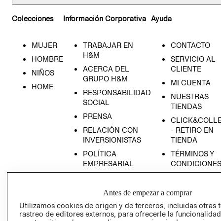
Colecciones
Información Corporativa
Ayuda
MUJER
TRABAJAR EN
CONTACTO
H&M
HOMBRE
SERVICIO AL
ACERCA DEL
CLIENTE
NIÑOS
GRUPO H&M
MI CUENTA
HOME
RESPONSABILIDAD
NUESTRAS
SOCIAL
TIENDAS
PRENSA
CLICK&COLL
RELACIÓN CON
- RETIRO EN
INVERSIONISTAS
TIENDA
POLÍTICA
TÉRMINOS Y
EMPRESARIAL
CONDICIONE
AVISO DE
PRIVACIDAD
Antes de empezar a comprar
GIFT CARD
Utilizamos cookies de origen y de terceros, incluidas otras 
rastreo de editores externos, para ofrecerle la funcionalid
AVISO DE