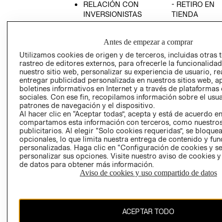
RELACIÓN CON
- RETIRO EN
INVERSIONISTAS
TIENDA
POLÍTICA
TÉRMINOS Y
EMPRESARIAL
CONDICIONE
Antes de empezar a comprar
AVISO DE
Utilizamos cookies de origen y de terceros, incluidas otras 
PRIVACIDAD
rastreo de editores externos, para ofrecerle la funcionalid
nuestro sitio web, personalizar su experiencia de usuario, rea
GIFT CARD
entregar publicidad personalizada en nuestros sitios web, a
boletines informativos en Internet y a través de plataformas
AVISO DE
sociales. Con ese fin, recopilamos información sobre el usua
COOKIES
patrones de navegación y el dispositivo.
Al hacer clic en “Aceptar todas”, acepta y está de acuerdo e
compartamos esta información con terceros, como nuestros
publicitarios. Al elegir “Solo cookies requeridas”, se bloque
opcionales, lo que limita nuestra entrega de contenido y fu
personalizadas. Haga clic en “Configuración de cookies y se
personalizar sus opciones. Visite nuestro aviso de cookies 
de datos para obtener más información.
Uruguay ($U)
Aviso de cookies y uso compartido de datos
CAMBIAR REGIÓN
ACEPTAR TODO