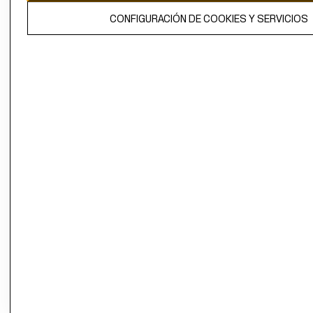
El contenido de esta página web está protegido por copyright y es
CONFIGURACIÓN DE COOKIES Y SERVICIOS
propiedad de H&M Hennes & Mauritz AB.