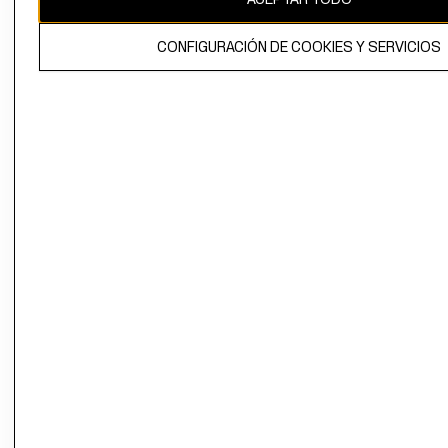
CONFIGURACIÓN DE COOKIES Y SERVICIOS
AYUDA
CONVERTITE EN H&M MEMBER
Colecciones
Información Corporativa
Ayuda
MUJER
TRABAJAR EN
CONTACTO
H&M
HOMBRE
SERVICIO AL
ACERCA DEL
CLIENTE
NIÑOS
GRUPO H&M
MI CUENTA
HOME
RESPONSABILIDAD
NUESTRAS
SOCIAL
TIENDAS
PRENSA
CLICK&COLL
RELACIÓN CON
- RETIRO EN
INVERSIONISTAS
TIENDA
POLÍTICA
TÉRMINOS Y