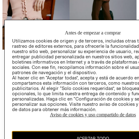
Antes de empezar a comprar
Utilizamos cookies de origen y de terceros, incluidas otras 
rastreo de editores externos, para ofrecerle la funcionalid
nuestro sitio web, personalizar su experiencia de usuario, rea
entregar publicidad personalizada en nuestros sitios web, a
CÁRDIGANS
PANTALONES
boletines informativos en Internet y a través de plataformas
sociales. Con ese fin, recopilamos información sobre el usua
VER MÁS
VER MÁS
patrones de navegación y el dispositivo.
Al hacer clic en “Aceptar todas”, acepta y está de acuerdo e
compartamos esta información con terceros, como nuestros
publicitarios. Al elegir “Solo cookies requeridas”, se bloque
opcionales, lo que limita nuestra entrega de contenido y fu
personalizadas. Haga clic en “Configuración de cookies y se
personalizar sus opciones. Visite nuestro aviso de cookies 
de datos para obtener más información.
Aviso de cookies y uso compartido de datos
COLECCIONES
INFORMACIÓN CORPORATIVA
ACEPTAR TODO