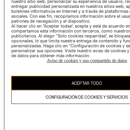
nuestro sitio web, personalizar su experiencia de usuario, rea
entregar publicidad personalizada en nuestros sitios web, a
POLÍTICA
TÉRMINOS Y
boletines informativos en Internet y a través de plataformas
EMPRESARIAL
CONDICIONE
sociales. Con ese fin, recopilamos información sobre el usua
patrones de navegación y el dispositivo.
AVISO DE
Al hacer clic en “Aceptar todas”, acepta y está de acuerdo e
PRIVACIDAD
compartamos esta información con terceros, como nuestros
GIFT CARD
publicitarios. Al elegir “Solo cookies requeridas”, se bloque
opcionales, lo que limita nuestra entrega de contenido y fu
AVISO DE
personalizadas. Haga clic en “Configuración de cookies y se
COOKIES
personalizar sus opciones. Visite nuestro aviso de cookies 
de datos para obtener más información.
Aviso de cookies y uso compartido de datos
ACEPTAR TODO
Uruguay ($U)
CONFIGURACIÓN DE COOKIES Y SERVICIOS
CAMBIAR REGIÓN
El contenido de esta página web está protegido por copyright y es