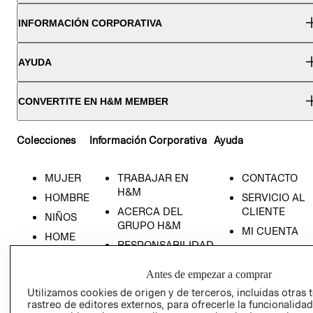
INFORMACIÓN CORPORATIVA
AYUDA
CONVERTITE EN H&M MEMBER
Colecciones
Información Corporativa
Ayuda
MUJER
TRABAJAR EN
CONTACTO
H&M
HOMBRE
SERVICIO AL
ACERCA DEL
CLIENTE
NIÑOS
GRUPO H&M
MI CUENTA
HOME
RESPONSABILIDAD
NUESTRAS
SOCIAL
TIENDAS
Antes de empezar a comprar
PRENSA
CLICK&COLL
Utilizamos cookies de origen y de terceros, incluidas otras 
RELACIÓN CON
- RETIRO EN
rastreo de editores externos, para ofrecerle la funcionalid
INVERSIONISTAS
TIENDA