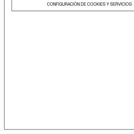
CONFIGURACIÓN DE COOKIES Y SERVICIOS
propiedad de H&M Hennes & Mauritz AB.