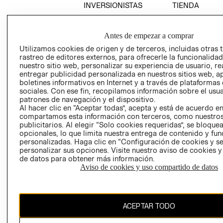
INVERSIONISTAS
TIENDA
POLÍTICA
TÉRMINOS Y
EMPRESARIAL
CONDICIONE
Antes de empezar a comprar
AVISO DE
Utilizamos cookies de origen y de terceros, incluidas otras 
PRIVACIDAD
rastreo de editores externos, para ofrecerle la funcionalid
nuestro sitio web, personalizar su experiencia de usuario, rea
GIFT CARD
entregar publicidad personalizada en nuestros sitios web, a
AVISO DE
boletines informativos en Internet y a través de plataformas
sociales. Con ese fin, recopilamos información sobre el usua
COOKIES
patrones de navegación y el dispositivo.
Al hacer clic en “Aceptar todas”, acepta y está de acuerdo e
compartamos esta información con terceros, como nuestros
publicitarios. Al elegir “Solo cookies requeridas”, se bloque
opcionales, lo que limita nuestra entrega de contenido y fu
personalizadas. Haga clic en “Configuración de cookies y se
personalizar sus opciones. Visite nuestro aviso de cookies 
de datos para obtener más información.
Uruguay ($U)
Aviso de cookies y uso compartido de datos
CAMBIAR REGIÓN
ACEPTAR TODO
El contenido de esta página web está protegido por copyright y es