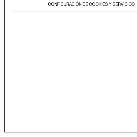
CONFIGURACIÓN DE COOKIES Y SERVICIOS
propiedad de H&M Hennes & Mauritz AB.