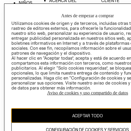
ACERCA DEL
CLIENTE
NIÑOS
GRUPO H&M
MI CUENTA
HOME
RESPONSABILIDAD
Antes de empezar a comprar
NUESTRAS
SOCIAL
TIENDAS
Utilizamos cookies de origen y de terceros, incluidas otras 
rastreo de editores externos, para ofrecerle la funcionalid
PRENSA
CLICK&COLL
nuestro sitio web, personalizar su experiencia de usuario, rea
RELACIÓN CON
- RETIRO EN
entregar publicidad personalizada en nuestros sitios web, a
INVERSIONISTAS
TIENDA
boletines informativos en Internet y a través de plataformas
sociales. Con ese fin, recopilamos información sobre el usua
POLÍTICA
TÉRMINOS Y
patrones de navegación y el dispositivo.
EMPRESARIAL
CONDICIONE
Al hacer clic en “Aceptar todas”, acepta y está de acuerdo e
compartamos esta información con terceros, como nuestros
AVISO DE
publicitarios. Al elegir “Solo cookies requeridas”, se bloque
PRIVACIDAD
opcionales, lo que limita nuestra entrega de contenido y fu
personalizadas. Haga clic en “Configuración de cookies y se
GIFT CARD
personalizar sus opciones. Visite nuestro aviso de cookies 
AVISO DE
de datos para obtener más información.
COOKIES
Aviso de cookies y uso compartido de datos
ACEPTAR TODO
CONFIGURACIÓN DE COOKIES Y SERVICIOS