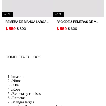
-
20
%
-
20
%
REMERA DE MANGA LARGA CON DISEÑO DECORATIVO
PACK DE 3 REMERAS DE MANGA LARGA
PRICE:
$ 559
PRICE:
$ 559
ORIGINAL PRICE:
$ 699
ORIGINAL PRICE:
$ 699
COMPLETÁ TU LOOK
hm.com
/
Ninos
/
2 8a
/
Ropa
/
Remeras y camisas
/
Remeras
/
Mangas largas