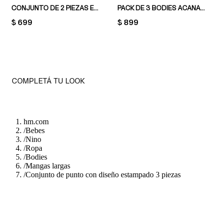
CONJUNTO DE 2 PIEZAS EN ALGODÓN
PACK DE 3 BODIES ACANALADOS
PRICE:
$ 699
PRICE:
$ 899
COMPLETÁ TU LOOK
hm.com
/
Bebes
/
Nino
/
Ropa
/
Bodies
/
Mangas largas
/
Conjunto de punto con diseño estampado 3 piezas