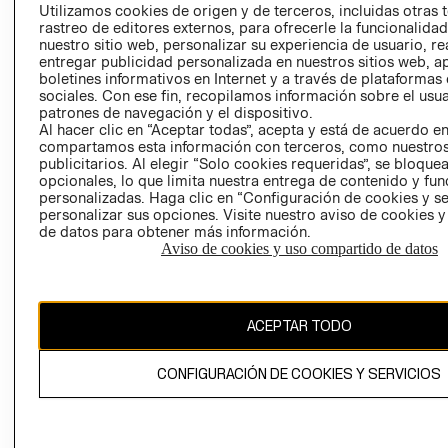
PRENSA
Utilizamos cookies de origen y de terceros, incluidas otras 
CLICK&COLL
rastreo de editores externos, para ofrecerle la funcionalid
RELACIÓN CON
- RETIRO EN
nuestro sitio web, personalizar su experiencia de usuario, rea
INVERSIONISTAS
TIENDA
entregar publicidad personalizada en nuestros sitios web, a
boletines informativos en Internet y a través de plataformas
POLÍTICA
TÉRMINOS Y
sociales. Con ese fin, recopilamos información sobre el usua
EMPRESARIAL
CONDICIONE
patrones de navegación y el dispositivo.
AVISO DE
Al hacer clic en “Aceptar todas”, acepta y está de acuerdo e
compartamos esta información con terceros, como nuestros
PRIVACIDAD
publicitarios. Al elegir “Solo cookies requeridas”, se bloque
GIFT CARD
opcionales, lo que limita nuestra entrega de contenido y fu
personalizadas. Haga clic en “Configuración de cookies y se
AVISO DE
personalizar sus opciones. Visite nuestro aviso de cookies 
COOKIES
de datos para obtener más información.
Aviso de cookies y uso compartido de datos
ACEPTAR TODO
Uruguay ($U)
CONFIGURACIÓN DE COOKIES Y SERVICIOS
CAMBIAR REGIÓN