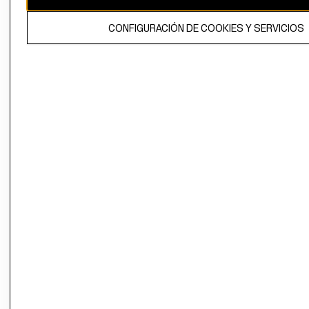
El contenido de esta página web está protegido por copyright y es
CONFIGURACIÓN DE COOKIES Y SERVICIOS
propiedad de H&M Hennes & Mauritz AB.