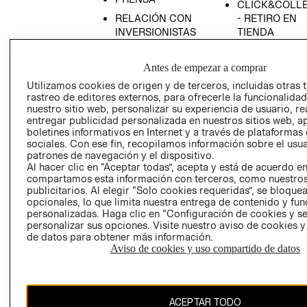
CLICK&COLL
RELACIÓN CON
- RETIRO EN
INVERSIONISTAS
TIENDA
POLÍTICA
TÉRMINOS Y
EMPRESARIAL
CONDICIONE
Antes de empezar a comprar
AVISO DE
Utilizamos cookies de origen y de terceros, incluidas otras 
rastreo de editores externos, para ofrecerle la funcionalid
PRIVACIDAD
nuestro sitio web, personalizar su experiencia de usuario, rea
GIFT CARD
entregar publicidad personalizada en nuestros sitios web, a
boletines informativos en Internet y a través de plataformas
AVISO DE
sociales. Con ese fin, recopilamos información sobre el usua
COOKIES
patrones de navegación y el dispositivo.
Al hacer clic en “Aceptar todas”, acepta y está de acuerdo e
compartamos esta información con terceros, como nuestros
publicitarios. Al elegir “Solo cookies requeridas”, se bloque
opcionales, lo que limita nuestra entrega de contenido y fu
personalizadas. Haga clic en “Configuración de cookies y se
personalizar sus opciones. Visite nuestro aviso de cookies 
de datos para obtener más información.
Uruguay ($U)
Aviso de cookies y uso compartido de datos
CAMBIAR REGIÓN
ACEPTAR TODO