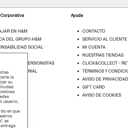
 Corporativa
Ayuda
AJAR EN H&M
CONTACTO
CA DEL GRUPO H&M
SERVICIO AL CLIENTE
ONSABILIDAD SOCIAL
MI CUENTA
SA
NUESTRAS TIENDAS
IÓN CON INVERSIONISTAS
CLICK&COLLECT - RE
ICA EMPRESARIAL
TÉRMINOS Y CONDICI
otras
cerle la
AVISO DE PRIVACIDA
izar su
blicidad
GIFT CARD
oletines
AVISO DE COOKIES
redes
l usuario,
erdo en que
estros
”, se
 entrega