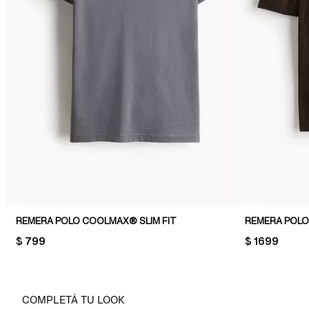
REMERA POLO COOLMAX® SLIM FIT
REMERA POLO 
PRICE:
$ 799
PRICE:
$ 1699
COMPLETÁ TU LOOK