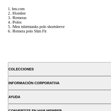
hm.com
/
Hombre
/
Remeras
/
Polos
/
Men tshirtstanks polo shortsleeve
/
Remera polo Slim Fit
COLECCIONES
INFORMACIÓN CORPORATIVA
AYUDA
CONVERTITE EN H&M MEMBER