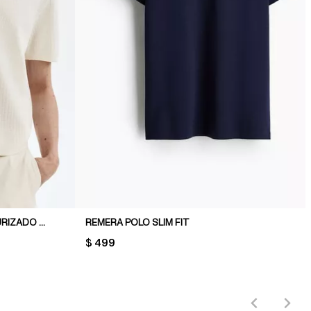
REMERA POLO EN PUNTO TEXTURIZADO REGULAR FIT
REMERA POLO SLIM FIT
PRICE:
$ 499