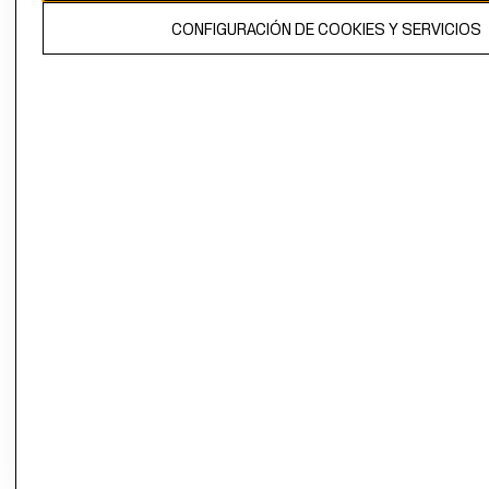
El contenido de esta página web está protegido por copyright y es
CONFIGURACIÓN DE COOKIES Y SERVICIOS
propiedad de H&M Hennes & Mauritz AB.