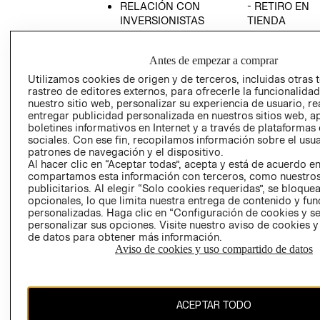
RELACIÓN CON
- RETIRO EN
INVERSIONISTAS
TIENDA
POLÍTICA
TÉRMINOS Y
EMPRESARIAL
CONDICIONE
Antes de empezar a comprar
AVISO DE
Utilizamos cookies de origen y de terceros, incluidas otras 
PRIVACIDAD
rastreo de editores externos, para ofrecerle la funcionalid
nuestro sitio web, personalizar su experiencia de usuario, rea
GIFT CARD
entregar publicidad personalizada en nuestros sitios web, a
boletines informativos en Internet y a través de plataformas
AVISO DE
sociales. Con ese fin, recopilamos información sobre el usua
COOKIES
patrones de navegación y el dispositivo.
Al hacer clic en “Aceptar todas”, acepta y está de acuerdo e
compartamos esta información con terceros, como nuestros
publicitarios. Al elegir “Solo cookies requeridas”, se bloque
opcionales, lo que limita nuestra entrega de contenido y fu
personalizadas. Haga clic en “Configuración de cookies y se
personalizar sus opciones. Visite nuestro aviso de cookies 
de datos para obtener más información.
Uruguay ($U)
Aviso de cookies y uso compartido de datos
CAMBIAR REGIÓN
ACEPTAR TODO