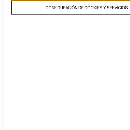
El contenido de esta página web está protegido por copyright y es
CONFIGURACIÓN DE COOKIES Y SERVICIOS
propiedad de H&M Hennes & Mauritz AB.