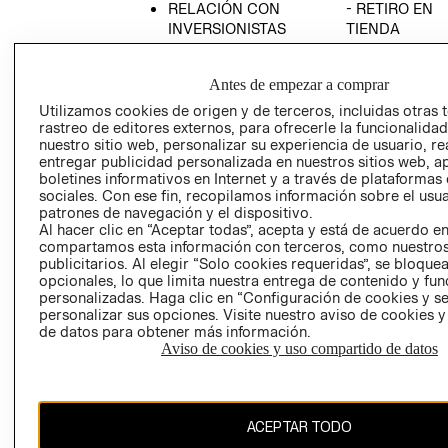
RELACIÓN CON
- RETIRO EN
INVERSIONISTAS
TIENDA
POLÍTICA
TÉRMINOS Y
EMPRESARIAL
CONDICIONE
Antes de empezar a comprar
AVISO DE
Utilizamos cookies de origen y de terceros, incluidas otras 
PRIVACIDAD
rastreo de editores externos, para ofrecerle la funcionalid
nuestro sitio web, personalizar su experiencia de usuario, rea
GIFT CARD
entregar publicidad personalizada en nuestros sitios web, a
boletines informativos en Internet y a través de plataformas
AVISO DE
sociales. Con ese fin, recopilamos información sobre el usua
COOKIES
patrones de navegación y el dispositivo.
Al hacer clic en “Aceptar todas”, acepta y está de acuerdo e
compartamos esta información con terceros, como nuestros
publicitarios. Al elegir “Solo cookies requeridas”, se bloque
opcionales, lo que limita nuestra entrega de contenido y fu
personalizadas. Haga clic en “Configuración de cookies y se
personalizar sus opciones. Visite nuestro aviso de cookies 
de datos para obtener más información.
Uruguay ($U)
Aviso de cookies y uso compartido de datos
CAMBIAR REGIÓN
ACEPTAR TODO