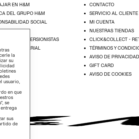
AJAR EN H&M
CONTACTO
CA DEL GRUPO H&M
SERVICIO AL CLIENTE
ONSABILIDAD SOCIAL
MI CUENTA
SA
NUESTRAS TIENDAS
IÓN CON INVERSIONISTAS
CLICK&COLLECT - RE
ICA EMPRESARIAL
TÉRMINOS Y CONDICI
otras
cerle la
AVISO DE PRIVACIDA
izar su
GIFT CARD
blicidad
oletines
AVISO DE COOKIES
redes
l usuario,
erdo en que
estros
”, se
 entrega
zar sus
artido de