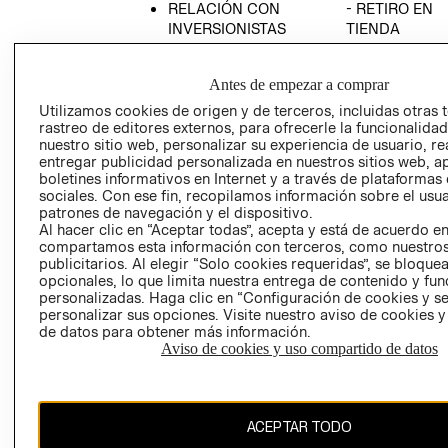
RELACIÓN CON
- RETIRO EN
INVERSIONISTAS
TIENDA
POLÍTICA
TÉRMINOS Y
EMPRESARIAL
CONDICIONE
Antes de empezar a comprar
AVISO DE
Utilizamos cookies de origen y de terceros, incluidas otras 
PRIVACIDAD
rastreo de editores externos, para ofrecerle la funcionalid
nuestro sitio web, personalizar su experiencia de usuario, rea
GIFT CARD
entregar publicidad personalizada en nuestros sitios web, a
boletines informativos en Internet y a través de plataformas
AVISO DE
sociales. Con ese fin, recopilamos información sobre el usua
COOKIES
patrones de navegación y el dispositivo.
Al hacer clic en “Aceptar todas”, acepta y está de acuerdo e
compartamos esta información con terceros, como nuestros
publicitarios. Al elegir “Solo cookies requeridas”, se bloque
opcionales, lo que limita nuestra entrega de contenido y fu
personalizadas. Haga clic en “Configuración de cookies y se
personalizar sus opciones. Visite nuestro aviso de cookies 
de datos para obtener más información.
Uruguay ($U)
Aviso de cookies y uso compartido de datos
CAMBIAR REGIÓN
ACEPTAR TODO