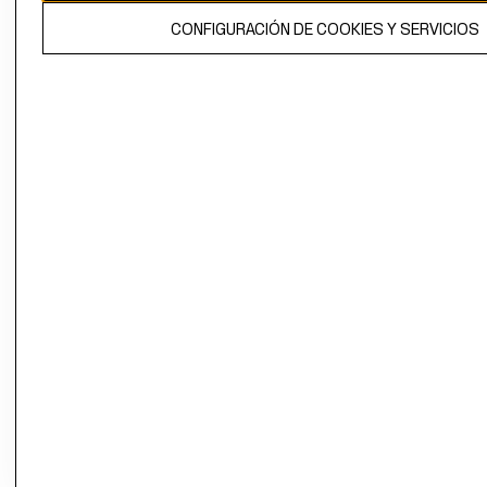
El contenido de esta página web está protegido por copyright y es
CONFIGURACIÓN DE COOKIES Y SERVICIOS
propiedad de H&M Hennes & Mauritz AB.