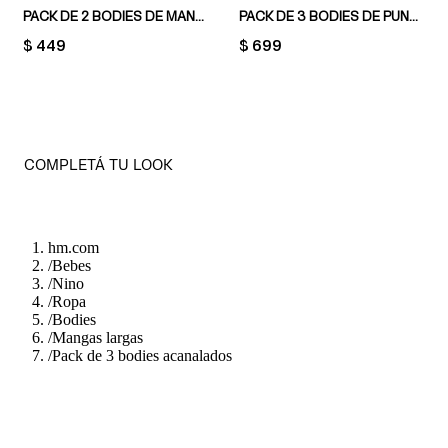
PACK DE 2 BODIES DE MANGA LARGA
PACK DE 3 BODIES DE PUNTO CON ESTAMPADO
PRICE:
$ 449
PRICE:
$ 699
COMPLETÁ TU LOOK
hm.com
/
Bebes
/
Nino
/
Ropa
/
Bodies
/
Mangas largas
/
Pack de 3 bodies acanalados