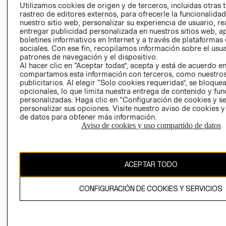
PRENSA
Utilizamos cookies de origen y de terceros, incluidas otras 
CLICK&COLL
rastreo de editores externos, para ofrecerle la funcionalid
RELACIÓN CON
- RETIRO EN
nuestro sitio web, personalizar su experiencia de usuario, rea
INVERSIONISTAS
TIENDA
entregar publicidad personalizada en nuestros sitios web, a
boletines informativos en Internet y a través de plataformas
POLÍTICA
TÉRMINOS Y
sociales. Con ese fin, recopilamos información sobre el usua
EMPRESARIAL
CONDICIONE
patrones de navegación y el dispositivo.
AVISO DE
Al hacer clic en “Aceptar todas”, acepta y está de acuerdo e
compartamos esta información con terceros, como nuestros
PRIVACIDAD
publicitarios. Al elegir “Solo cookies requeridas”, se bloque
GIFT CARD
opcionales, lo que limita nuestra entrega de contenido y fu
personalizadas. Haga clic en “Configuración de cookies y se
AVISO DE
personalizar sus opciones. Visite nuestro aviso de cookies 
COOKIES
de datos para obtener más información.
Aviso de cookies y uso compartido de datos
ACEPTAR TODO
Uruguay ($U)
CONFIGURACIÓN DE COOKIES Y SERVICIOS
CAMBIAR REGIÓN