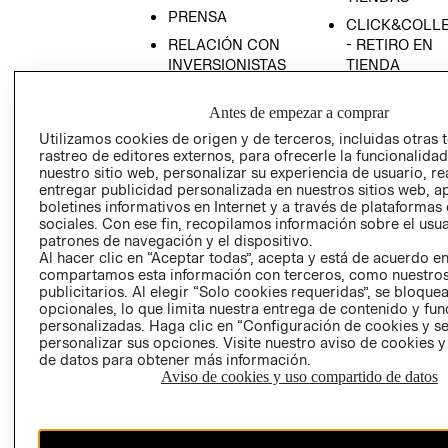
PRENSA
CLICK&COLL
RELACIÓN CON
- RETIRO EN
INVERSIONISTAS
TIENDA
POLÍTICA
TÉRMINOS Y
Antes de empezar a comprar
EMPRESARIAL
CONDICIONE
Utilizamos cookies de origen y de terceros, incluidas otras 
AVISO DE
rastreo de editores externos, para ofrecerle la funcionalid
PRIVACIDAD
nuestro sitio web, personalizar su experiencia de usuario, rea
GIFT CARD
entregar publicidad personalizada en nuestros sitios web, a
boletines informativos en Internet y a través de plataformas
AVISO DE
sociales. Con ese fin, recopilamos información sobre el usua
COOKIES
patrones de navegación y el dispositivo.
Al hacer clic en “Aceptar todas”, acepta y está de acuerdo e
compartamos esta información con terceros, como nuestros
publicitarios. Al elegir “Solo cookies requeridas”, se bloque
opcionales, lo que limita nuestra entrega de contenido y fu
personalizadas. Haga clic en “Configuración de cookies y se
personalizar sus opciones. Visite nuestro aviso de cookies 
de datos para obtener más información.
Uruguay ($U)
Aviso de cookies y uso compartido de datos
CAMBIAR REGIÓN