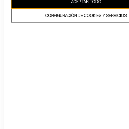
ACEPTAR TODO
CONFIGURACIÓN DE COOKIES Y SERVICIOS
El contenido de esta página web está protegido por copyright y es
propiedad de H&M Hennes & Mauritz AB.