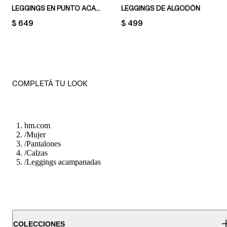
LEGGINGS EN PUNTO ACANALADO CON CINTURA PLEGABLE
LEGGINGS DE ALGODÓN
PRICE:
$ 649
PRICE:
$ 499
COMPLETÁ TU LOOK
hm.com
/
Mujer
/
Pantalones
/
Calzas
/
Leggings acampanadas
COLECCIONES