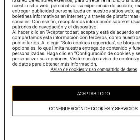
rastreo de editores externos, para ofrecerle la funcionalid
INVERSIONISTAS
TIENDA
nuestro sitio web, personalizar su experiencia de usuario, rea
entregar publicidad personalizada en nuestros sitios web, a
POLÍTICA
TÉRMINOS Y
boletines informativos en Internet y a través de plataformas
EMPRESARIAL
CONDICIONE
sociales. Con ese fin, recopilamos información sobre el usua
patrones de navegación y el dispositivo.
AVISO DE
Al hacer clic en “Aceptar todas”, acepta y está de acuerdo e
PRIVACIDAD
compartamos esta información con terceros, como nuestros
publicitarios. Al elegir “Solo cookies requeridas”, se bloque
GIFT CARD
opcionales, lo que limita nuestra entrega de contenido y fu
AVISO DE
personalizadas. Haga clic en “Configuración de cookies y se
COOKIES
personalizar sus opciones. Visite nuestro aviso de cookies 
de datos para obtener más información.
Aviso de cookies y uso compartido de datos
ACEPTAR TODO
Uruguay ($U)
CONFIGURACIÓN DE COOKIES Y SERVICIOS
CAMBIAR REGIÓN