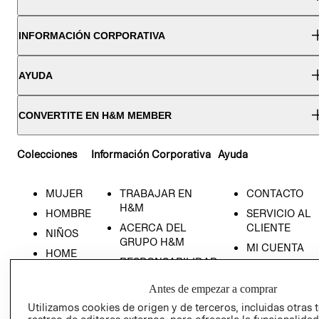
INFORMACIÓN CORPORATIVA
AYUDA
CONVERTITE EN H&M MEMBER
Colecciones
Información Corporativa
Ayuda
MUJER
TRABAJAR EN
CONTACTO
H&M
HOMBRE
SERVICIO AL
ACERCA DEL
CLIENTE
NIÑOS
GRUPO H&M
MI CUENTA
HOME
RESPONSABILIDAD
NUESTRAS
SOCIAL
TIENDAS
Antes de empezar a comprar
PRENSA
CLICK&COLL
Utilizamos cookies de origen y de terceros, incluidas otras 
RELACIÓN CON
- RETIRO EN