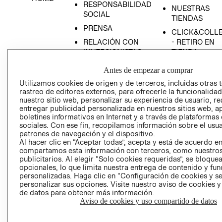
RESPONSABILIDAD
NUESTRAS
SOCIAL
TIENDAS
PRENSA
CLICK&COLL
RELACIÓN CON
- RETIRO EN
INVERSIONISTAS
TIENDA
POLÍTICA
TÉRMINOS Y
Antes de empezar a comprar
EMPRESARIAL
CONDICIONE
Utilizamos cookies de origen y de terceros, incluidas otras 
AVISO DE
rastreo de editores externos, para ofrecerle la funcionalid
PRIVACIDAD
nuestro sitio web, personalizar su experiencia de usuario, rea
entregar publicidad personalizada en nuestros sitios web, a
GIFT CARD
boletines informativos en Internet y a través de plataformas
sociales. Con ese fin, recopilamos información sobre el usua
AVISO DE
patrones de navegación y el dispositivo.
COOKIES
Al hacer clic en “Aceptar todas”, acepta y está de acuerdo e
compartamos esta información con terceros, como nuestros
publicitarios. Al elegir “Solo cookies requeridas”, se bloque
opcionales, lo que limita nuestra entrega de contenido y fu
personalizadas. Haga clic en “Configuración de cookies y se
personalizar sus opciones. Visite nuestro aviso de cookies 
de datos para obtener más información.
Aviso de cookies y uso compartido de datos
Uruguay ($U)