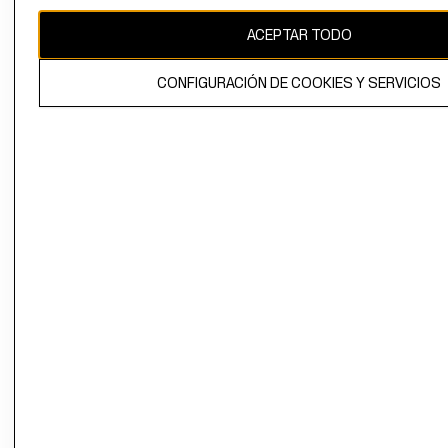
CAMBIAR REGIÓN
ACEPTAR TODO
CONFIGURACIÓN DE COOKIES Y SERVICIOS
El contenido de esta página web está protegido por copyright y es
propiedad de H&M Hennes & Mauritz AB.