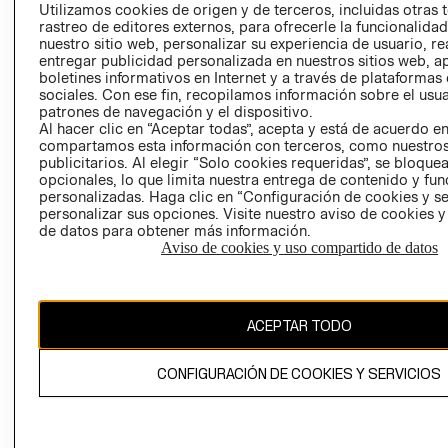
PRENSA
Utilizamos cookies de origen y de terceros, incluidas otras 
CLICK&COLL
rastreo de editores externos, para ofrecerle la funcionalid
RELACIÓN CON
- RETIRO EN
nuestro sitio web, personalizar su experiencia de usuario, rea
INVERSIONISTAS
TIENDA
entregar publicidad personalizada en nuestros sitios web, a
boletines informativos en Internet y a través de plataformas
POLÍTICA
TÉRMINOS Y
sociales. Con ese fin, recopilamos información sobre el usua
EMPRESARIAL
CONDICIONE
patrones de navegación y el dispositivo.
AVISO DE
Al hacer clic en “Aceptar todas”, acepta y está de acuerdo e
compartamos esta información con terceros, como nuestros
PRIVACIDAD
publicitarios. Al elegir “Solo cookies requeridas”, se bloque
GIFT CARD
opcionales, lo que limita nuestra entrega de contenido y fu
personalizadas. Haga clic en “Configuración de cookies y se
AVISO DE
personalizar sus opciones. Visite nuestro aviso de cookies 
COOKIES
de datos para obtener más información.
Aviso de cookies y uso compartido de datos
ACEPTAR TODO
Uruguay ($U)
CONFIGURACIÓN DE COOKIES Y SERVICIOS
CAMBIAR REGIÓN