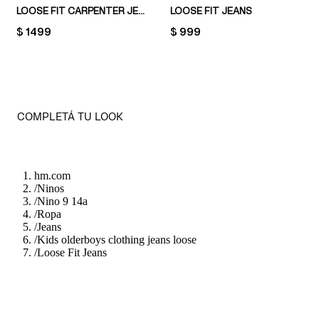
LOOSE FIT CARPENTER JEANS
LOOSE FIT JEANS
PRICE:
$ 1499
PRICE:
$ 999
COMPLETÁ TU LOOK
hm.com
/
Ninos
/
Nino 9 14a
/
Ropa
/
Jeans
/
Kids olderboys clothing jeans loose
/
Loose Fit Jeans