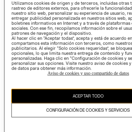
PRENSA
Utilizamos cookies de origen y de terceros, incluidas otras 
CLICK&COLL
rastreo de editores externos, para ofrecerle la funcionalid
RELACIÓN CON
- RETIRO EN
nuestro sitio web, personalizar su experiencia de usuario, rea
INVERSIONISTAS
TIENDA
entregar publicidad personalizada en nuestros sitios web, a
boletines informativos en Internet y a través de plataformas
POLÍTICA
TÉRMINOS Y
sociales. Con ese fin, recopilamos información sobre el usua
EMPRESARIAL
CONDICIONE
patrones de navegación y el dispositivo.
AVISO DE
Al hacer clic en “Aceptar todas”, acepta y está de acuerdo e
compartamos esta información con terceros, como nuestros
PRIVACIDAD
publicitarios. Al elegir “Solo cookies requeridas”, se bloque
GIFT CARD
opcionales, lo que limita nuestra entrega de contenido y fu
personalizadas. Haga clic en “Configuración de cookies y se
AVISO DE
personalizar sus opciones. Visite nuestro aviso de cookies 
COOKIES
de datos para obtener más información.
Aviso de cookies y uso compartido de datos
ACEPTAR TODO
Uruguay ($U)
CONFIGURACIÓN DE COOKIES Y SERVICIOS
CAMBIAR REGIÓN