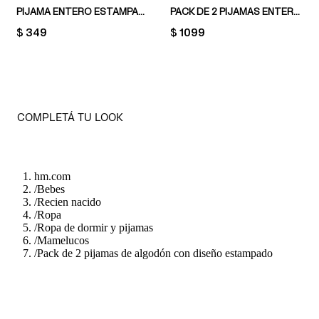
PIJAMA ENTERO ESTAMPADO
PACK DE 2 PIJAMAS ENTEROS CON PIES CUBIERTOS
PRICE:
$ 349
PRICE:
$ 1099
COMPLETÁ TU LOOK
hm.com
/
Bebes
/
Recien nacido
/
Ropa
/
Ropa de dormir y pijamas
/
Mamelucos
/
Pack de 2 pijamas de algodón con diseño estampado