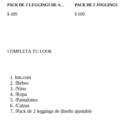
PACK DE 2 LEGGINGS DE ALGODÓN
PACK DE 2 JOGGINGS
PRICE:
$ 499
PRICE:
$ 699
COMPLETÁ TU LOOK
hm.com
/
Bebes
/
Nino
/
Ropa
/
Pantalones
/
Calzas
/
Pack de 2 leggings de diseño ajustable