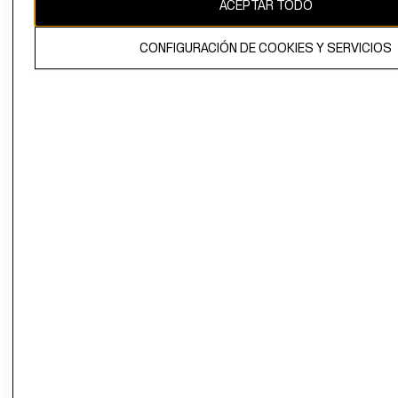
ACEPTAR TODO
CONFIGURACIÓN DE COOKIES Y SERVICIOS
El contenido de esta página web está protegido por copyright y es
propiedad de H&M Hennes & Mauritz AB.