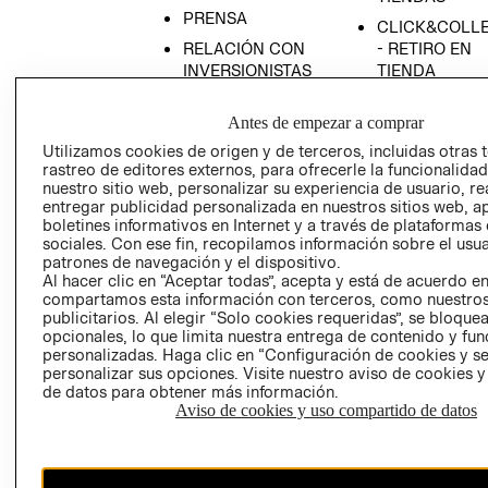
PRENSA
CLICK&COLL
RELACIÓN CON
- RETIRO EN
INVERSIONISTAS
TIENDA
POLÍTICA
TÉRMINOS Y
Antes de empezar a comprar
EMPRESARIAL
CONDICIONE
Utilizamos cookies de origen y de terceros, incluidas otras 
AVISO DE
rastreo de editores externos, para ofrecerle la funcionalid
PRIVACIDAD
nuestro sitio web, personalizar su experiencia de usuario, rea
GIFT CARD
entregar publicidad personalizada en nuestros sitios web, a
boletines informativos en Internet y a través de plataformas
AVISO DE
sociales. Con ese fin, recopilamos información sobre el usua
COOKIES
patrones de navegación y el dispositivo.
Al hacer clic en “Aceptar todas”, acepta y está de acuerdo e
compartamos esta información con terceros, como nuestros
publicitarios. Al elegir “Solo cookies requeridas”, se bloque
opcionales, lo que limita nuestra entrega de contenido y fu
personalizadas. Haga clic en “Configuración de cookies y se
personalizar sus opciones. Visite nuestro aviso de cookies 
de datos para obtener más información.
Uruguay ($U)
Aviso de cookies y uso compartido de datos
CAMBIAR REGIÓN