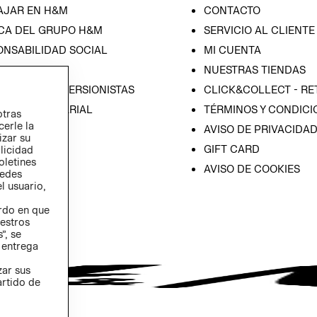
AJAR EN H&M
CONTACTO
CA DEL GRUPO H&M
SERVICIO AL CLIENTE
ONSABILIDAD SOCIAL
MI CUENTA
SA
NUESTRAS TIENDAS
IÓN CON INVERSIONISTAS
CLICK&COLLECT - RE
ICA EMPRESARIAL
TÉRMINOS Y CONDICI
otras
cerle la
AVISO DE PRIVACIDA
izar su
GIFT CARD
blicidad
oletines
AVISO DE COOKIES
redes
l usuario,
erdo en que
estros
”, se
 entrega
zar sus
artido de