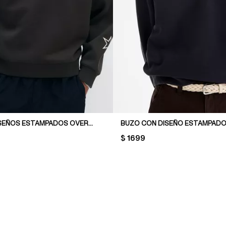
BUZO CON DISEÑOS ESTAMPADOS OVERSIZED FIT
BUZO CON DISEÑO ESTAMPADO
PRICE:
$ 1699