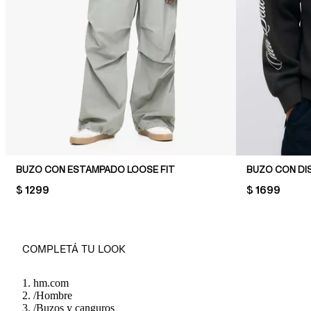
BUZO CON ESTAMPADO LOOSE FIT
PRICE:
$ 1299
PRICE:
$ 1699
COMPLETÁ TU LOOK
hm.com
/
Hombre
/
Buzos y canguros