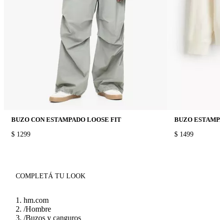
BUZO CON ESTAMPADO LOOSE FIT
BUZO ESTAMP
PRICE:
$ 1299
PRICE:
$ 1499
COMPLETÁ TU LOOK
hm.com
/
Hombre
/
Buzos y canguros