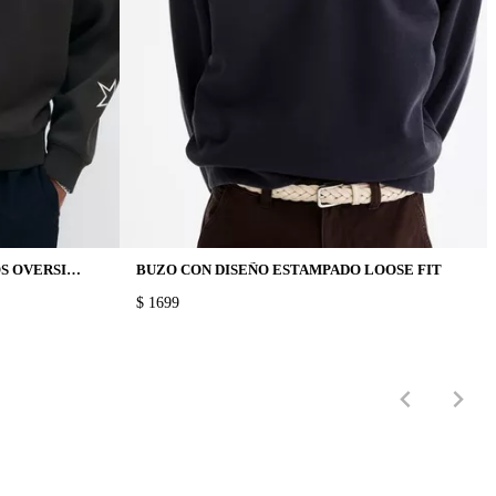
BUZO CON DISEÑOS ESTAMPADOS OVERSIZED FIT
BUZO CON DISEÑO ESTAMPADO LOOSE FIT
PRICE:
$ 1699