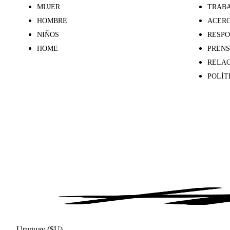
MUJER
TRABA
HOMBRE
ACERC
NIÑOS
RESPO
HOME
PREN
RELAC
POLÍT
Uruguay ($U)