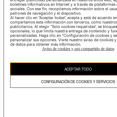
INVERSIONISTAS
TIENDA
boletines informativos en Internet y a través de plataformas
sociales. Con ese fin, recopilamos información sobre el usua
POLÍTICA
TÉRMINOS Y
patrones de navegación y el dispositivo.
EMPRESARIAL
CONDICIONE
Al hacer clic en “Aceptar todas”, acepta y está de acuerdo e
compartamos esta información con terceros, como nuestros
AVISO DE
publicitarios. Al elegir “Solo cookies requeridas”, se bloque
PRIVACIDAD
opcionales, lo que limita nuestra entrega de contenido y fu
personalizadas. Haga clic en “Configuración de cookies y se
GIFT CARD
personalizar sus opciones. Visite nuestro aviso de cookies 
AVISO DE
de datos para obtener más información.
COOKIES
Aviso de cookies y uso compartido de datos
ACEPTAR TODO
Uruguay ($U)
CONFIGURACIÓN DE COOKIES Y SERVICIOS
CAMBIAR REGIÓN
El contenido de esta página web está protegido por copyright y es
propiedad de H&M Hennes & Mauritz AB.