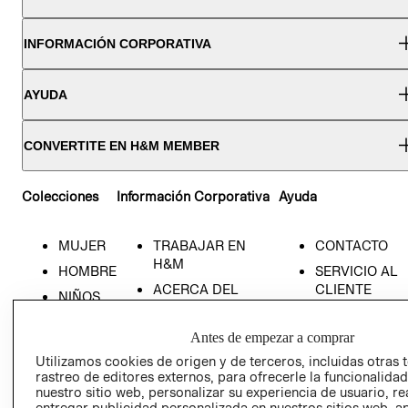
INFORMACIÓN CORPORATIVA
AYUDA
CONVERTITE EN H&M MEMBER
Colecciones
Información Corporativa
Ayuda
MUJER
TRABAJAR EN
CONTACTO
H&M
HOMBRE
SERVICIO AL
ACERCA DEL
CLIENTE
NIÑOS
GRUPO H&M
MI CUENTA
HOME
RESPONSABILIDAD
Antes de empezar a comprar
NUESTRAS
SOCIAL
TIENDAS
Utilizamos cookies de origen y de terceros, incluidas otras 
rastreo de editores externos, para ofrecerle la funcionalid
PRENSA
CLICK&COLL
nuestro sitio web, personalizar su experiencia de usuario, rea
RELACIÓN CON
- RETIRO EN
entregar publicidad personalizada en nuestros sitios web, a