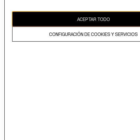
Uruguay ($U)
CAMBIAR REGIÓN
ACEPTAR TODO
CONFIGURACIÓN DE COOKIES Y SERVICIOS
El contenido de esta página web está protegido por copyright y es
propiedad de H&M Hennes & Mauritz AB.