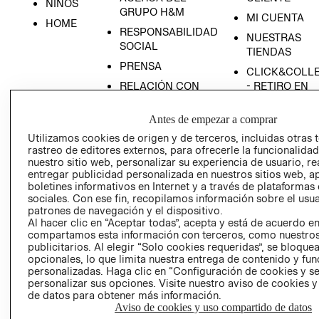
NIÑOS
GRUPO H&M
MI CUENTA
HOME
RESPONSABILIDAD
NUESTRAS
SOCIAL
TIENDAS
PRENSA
CLICK&COLL
RELACIÓN CON
- RETIRO EN
INVERSIONISTAS
TIENDA
Antes de empezar a comprar
POLÍTICA
TÉRMINOS Y
EMPRESARIAL
CONDICIONE
Utilizamos cookies de origen y de terceros, incluidas otras 
rastreo de editores externos, para ofrecerle la funcionalid
AVISO DE
nuestro sitio web, personalizar su experiencia de usuario, rea
PRIVACIDAD
entregar publicidad personalizada en nuestros sitios web, a
boletines informativos en Internet y a través de plataformas
GIFT CARD
sociales. Con ese fin, recopilamos información sobre el usua
AVISO DE
patrones de navegación y el dispositivo.
Al hacer clic en “Aceptar todas”, acepta y está de acuerdo e
COOKIES
compartamos esta información con terceros, como nuestros
publicitarios. Al elegir “Solo cookies requeridas”, se bloque
opcionales, lo que limita nuestra entrega de contenido y fu
personalizadas. Haga clic en “Configuración de cookies y se
personalizar sus opciones. Visite nuestro aviso de cookies 
de datos para obtener más información.
Aviso de cookies y uso compartido de datos